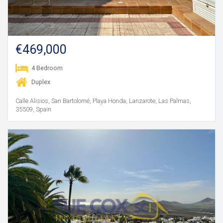
€469,000
4 Bedroom
Duplex
Calle Alisios, San Bartolomé, Playa Honda, Lanzarote, Las Palmas,
35509, Spain